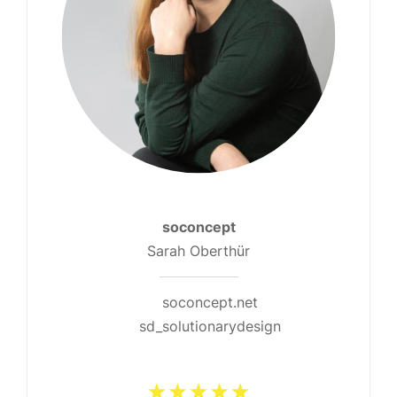
soconcept
Sarah Oberthür
www.harper-fields.de
caldea-dortmund.de
soconcept.net
pbmvisuals.de
sd_solutionarydesign
caldea.dortmund
harperandfields
pbmvisuals
Benjamin Kramer