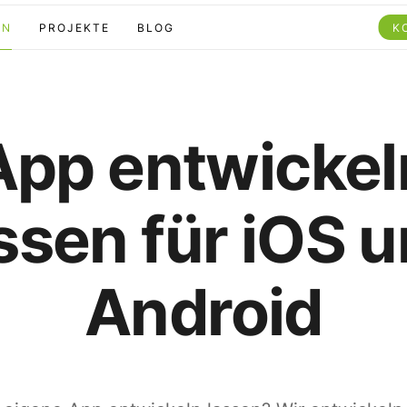
EN
PROJEKTE
BLOG
K
App entwickel
ssen für iOS 
Android