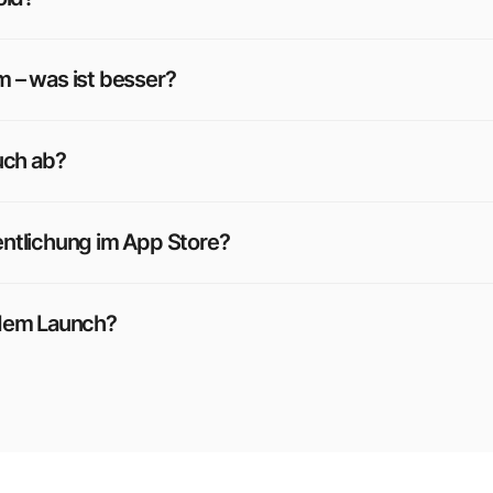
 – was ist besser?
uch ab?
entlichung im App Store?
 dem Launch?