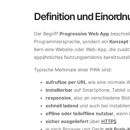
Definition und Einord
Der Begriff
Progressive Web App
beschrei
Programmiersprache, sondern ein
Konzept
Kern eine Website oder Web-App, die zusätz
appähnliches Nutzungserlebnis bereitzustel
Typische Merkmale einer PWA sind:
aufrufbar per URL
wie eine normale W
installierbar
auf Smartphone, Tablet 
responsive
, also an verschiedene Bi
schnell ladend
und auch bei instabile
offline oder teiloffline nutzbar
, wenn 
sicher ausgeliefert
über
HTTPS
je nach Browser und Gerät
mit Push-