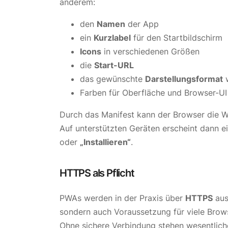
anderem:
den
Namen
der App
ein
Kurzlabel
für den Startbildschirm
Icons
in verschiedenen Größen
die
Start-URL
das gewünschte
Darstellungsformat
w
Farben für Oberfläche und Browser-UI
Durch das Manifest kann der Browser die W
Auf unterstützten Geräten erscheint dann e
oder
„Installieren“
.
HTTPS als Pflicht
PWAs werden in der Praxis über
HTTPS
ausg
sondern auch Voraussetzung für viele Brows
Ohne sichere Verbindung stehen wesentlich