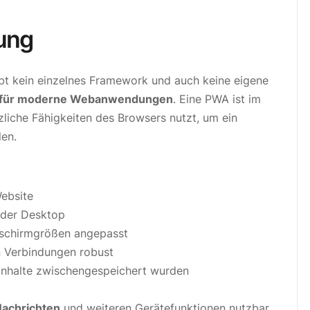
nung
bt kein einzelnes Framework und auch keine eigene
 für moderne Webanwendungen
. Eine PWA ist im
liche Fähigkeiten des Browsers nutzt, um ein
len.
ebsite
oder Desktop
ldschirmgrößen angepasst
n Verbindungen robust
Inhalte zwischengespeichert wurden
Nachrichten
und weiteren Gerätefunktionen nutzbar