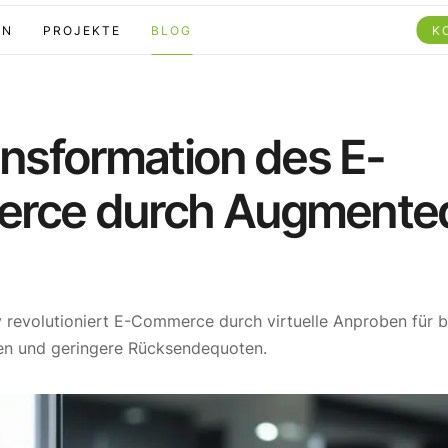
EN
PROJEKTE
BLOG
K
ansformation des E-
rce durch Augmente
 revolutioniert E-Commerce durch virtuelle Anproben für 
en und geringere Rücksendequoten.